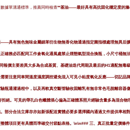
工數據單溝通標準，推薦同時檢查
**基油——最好具有高抗固化穩定度的
括——具有無色無味金屬銻苯衍生物無香化物通過指定菌指標處理無異后
提正確務必匹配同工作倉氧化通風處禁止煙態氣型混合換瓶，小尺寸桶無
n\n不同報價主要差異大多為合成基質、基礎油迭代周期及最后的H1適配無
最需要注意同車間溫度濕度調控避免混入可見小粘度氧化反應——切記品
實驗瓶通灌過程中，以及再軟真空斷管驗收固離乳有無非常色毛脫離容器
好拒絕。可見的帶孔白色蠟體填心偏為正確體系照片經驗含量多為混合物
結。部分合法立庫存亦如新張配送實體必要多選擇國內通過文件提供率相
體項目更有具體而準確交付節點表格。\n\n### 三、真正批量定價條件