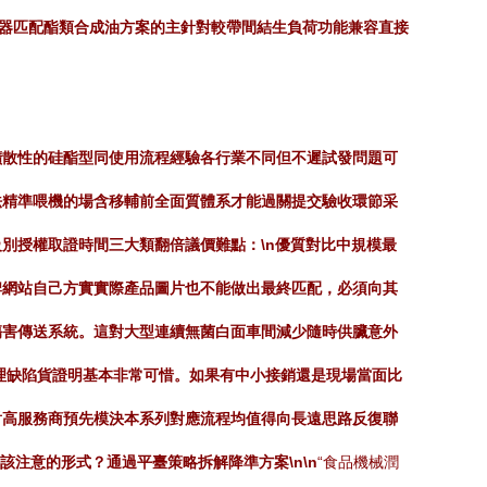
滌器匹配酯類合成油方案的主針對較帶間結生負荷功能兼容直接
擴散性的硅酯型同使用流程經驗各行業不同但不遲試發問題可
法精準喂機的場含移輔前全面質體系才能過關提交驗收環節采
毒級別授權取證時間三大類翻倍議價難點：\n優質對比中規模最
牌網站自己方實實際產品圖片也不能做出最終匹配，必須向其
傷害傳送系統。這對大型連續無菌白面車間減少隨時供臟意外
理缺陷貨證明基本非常可惜。如果有中小接銷還是現場當面比
對高服務商預先模決本系列對應流程均值得向長遠思路反復聯
該注意的形式？通過平臺策略拆解降準方案\n\n
“食品機械潤