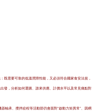
結：既需要可靠的低溫潤滑性能，又必須符合國家食安法規，
點出發，分析如何選購、誰來供應、計價水平以及常見痛點對
機器軸承、攪拌絞程等活動部仍會面對“啟動力矩異常”、因稠