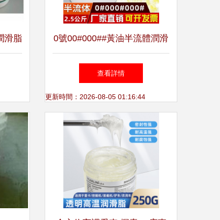
潤滑脂
0號00#000##黃油半流體潤滑
景
脂在減速機齒輪箱與混凝土設
查看詳情
備軸承中的應用分析
更新時間：2026-08-05 01:16:44