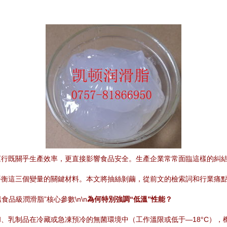
運行既關乎生產效率，更直接影響食品安全。生產企業常常面臨這樣的糾
平衡這三個變量的關鍵材料。本文將抽絲剝繭，從前文的檢索詞和行業痛
食品級潤滑脂”核心參數\n\n
為何特別強調“低溫”性能？
、乳制品在冷藏或急凍預冷的無菌環境中（工作溫限或低于—18°C），