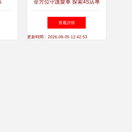
s
全方位守護愛車 探索4S店專
滑脂 |
用透明高溫鋰基潤滑脂的防水
查看詳情
 現貨
與潤滑性能
更新時間：2026-08-05 12:42:53