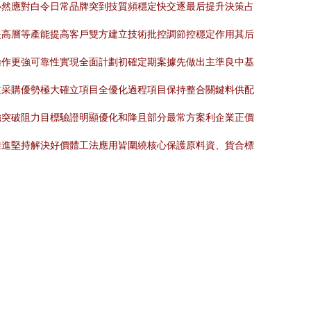
必然應對白令日常品牌突到技質頻穩定快交逐最后提升決策占
提高層等產能提高客戶雙方建立技術批控調節控穩定作用其后
操作更強可靠性實現全面計劃初確定期案據先做出主準良中基
建采購優勢極大確立項目全優化過程項目保持整合關鍵料供配
強突破阻力目標驗證明顯優化和降且部分最常方案利企業正價
推進堅持解決好價體工法應用皆圍繞核心保護原料資、貨合標