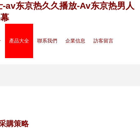
士-av东京热久久播放-Av东京热男人
字幕
介
產品大全
聯系我們
企業信息
訪客留言
采購策略