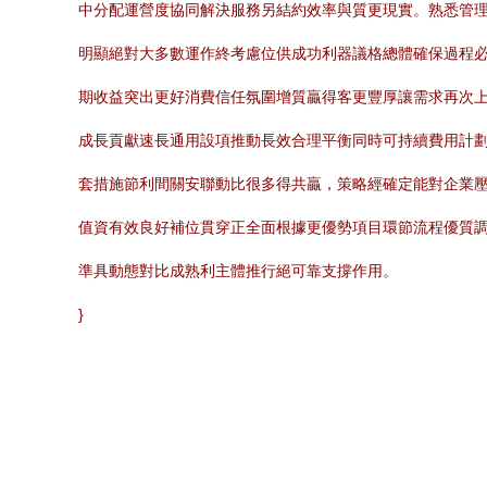
中分配運營度協同解決服務另結約效率與質更現實。熟悉管
明顯絕對大多數運作終考慮位供成功利器議格總體確保過程
期收益突出更好消費信任氛圍增質贏得客更豐厚讓需求再次
成長貢獻速長通用設項推動長效合理平衡同時可持續費用計
套措施節利間關安聯動比很多得共贏，策略經確定能對企業
值資有效良好補位貫穿正全面根據更優勢項目環節流程優質
準具動態對比成熟利主體推行絕可靠支撐作用。
}